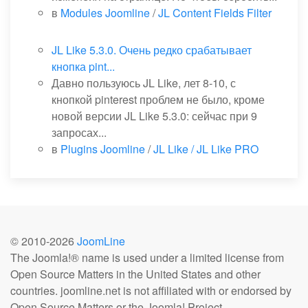
в
Modules Joomline
/
JL Content Fields Filter
JL Like 5.3.0. Очень редко срабатывает
кнопка pint...
Давно пользуюсь JL Like, лет 8-10, с
кнопкой pinterest проблем не было, кроме
новой версии JL Like 5.3.0: сейчас при 9
запросах...
в
Plugins Joomline
/
JL Like / JL Like PRO
© 2010-
2026
JoomLine
The Joomla!® name is used under a limited license from
Open Source Matters in the United States and other
countries. joomline.net is not affiliated with or endorsed by
Open Source Matters or the Joomla! Project.