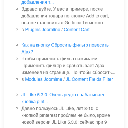
добавления т...
Здравствуйте. У вас в примере, после
добавления товара по кнопке Add to cart,
она же становиться Go to cart и можно...
в
Plugins Joomline
/
Content Cart
Как на кнопку Сбросить фильтр повесить
Ajax?
Чтобы применить фильр нажимаем
Применить фильтр и срабатывает Ajax
изменеия на странице. Но чтобы сбросить...
в
Modules Joomline
/
JL Content Fields Filter
JL Like 5.3.0. Очень редко срабатывает
кнопка pint...
Давно пользуюсь JL Like, лет 8-10, с
кнопкой pinterest проблем не было, кроме
новой версии JL Like 5.3.0: сейчас при 9