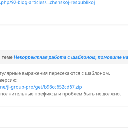
hp/92-blog-articles/...chenskoj-respublikoj
в теме
Некорректная работа с шаблоном, помогите 
егулярные выражения пересекаются с шаблоном.
 версию:
ine/jl-group-pro/get/b98cc652cd67.zip
ополнительные префиксы и проблем быть не должно.