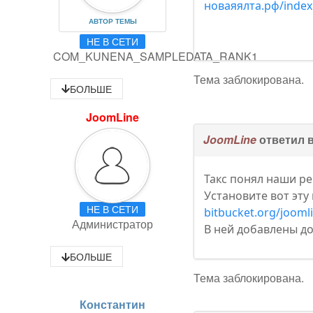
новаяялта.рф/index.p
АВТОР ТЕМЫ
НЕ В СЕТИ
COM_KUNENA_SAMPLEDATA_RANK1
Тема заблокирована.
БОЛЬШЕ
JoomLine
JoomLine
ответил 
Такс понял наши р
Установите вот эту
НЕ В СЕТИ
bitbucket.org/jooml
Администратор
В ней добавлены д
БОЛЬШЕ
Тема заблокирована.
Константин