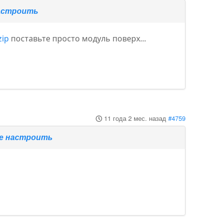
настроить
zip
поставьте просто модуль поверх...
11 года 2 мес. назад
#4759
те настроить