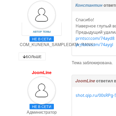
Константин
ответ
Спасибо!
Наверное глупый во
Предыдущий удалил 
АВТОР ТЕМЫ
prntscr.com/74ayd8
НЕ В СЕТИ
COM_KUNENA_SAMPLEDATA_RANK1
prntscr.com/74aygl
БОЛЬШЕ
Тема заблокирована.
JoomLine
JoomLine
ответил 
shot.qip.ru/00sRPg
НЕ В СЕТИ
Администратор