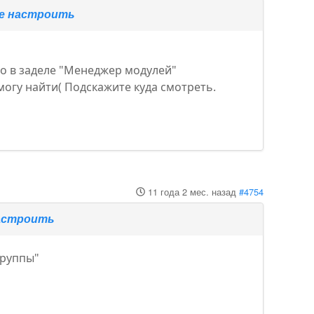
те настроить
го в заделе "Менеджер модулей"
могу найти( Подскажите куда смотреть.
11 года 2 мес. назад
#4754
настроить
группы"