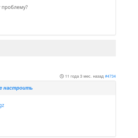
у проблему?
11 года 3 мес. назад
#4734
те настроить
gz