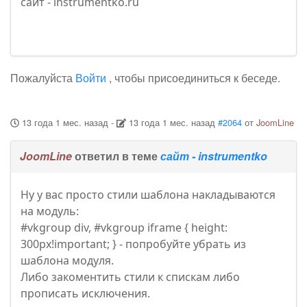
сайт - instrumentko.ru
Пожалуйста
Войти
, чтобы присоединиться к беседе.
13 года 1 мес. назад
-
13 года 1 мес. назад
#2064
от
JoomLine
JoomLine
ответил в теме
сайт - instrumentko
Ну у вас просто стили шаблона накладываются
на модуль:
#vkgroup div, #vkgroup iframe { height:
300px!important; } - попробуйте убрать из
шаблона модуля.
Либо закоментить стили к спискам либо
прописать исключения.