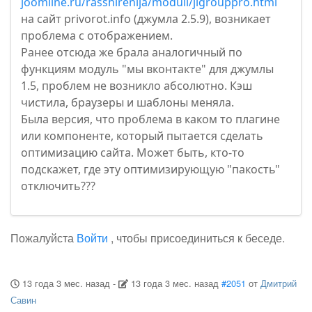
joomline.ru/rasshirenija/moduli/jlgrouppro.html
на сайт privorot.info (джумла 2.5.9), возникает
проблема с отображением.
Ранее отсюда же брала аналогичный по
функциям модуль "мы вконтакте" для джумлы
1.5, проблем не возникло абсолютно. Кэш
чистила, браузеры и шаблоны меняла.
Была версия, что проблема в каком то плагине
или компоненте, который пытается сделать
оптимизацию сайта. Может быть, кто-то
подскажет, где эту оптимизирующую "пакость"
отключить???
Пожалуйста
Войти
, чтобы присоединиться к беседе.
13 года 3 мес. назад
-
13 года 3 мес. назад
#2051
от
Дмитрий
Савин