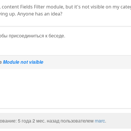
JL content Fields Filter module, but it's not visible on my c
owing up. Anyone has an idea?
тобы присоединиться к беседе.
ме
Module not visible
вание: 5 года 2 мес. назад пользователем
marc
.