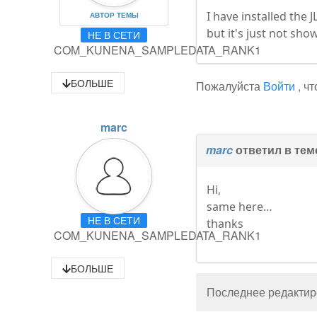
I have installed the 
АВТОР ТЕМЫ
but it's just not sh
НЕ В СЕТИ
COM_KUNENA_SAMPLEDATA_RANK1
БОЛЬШЕ
Пожалуйста
Войти
, ч
marc
marc
ответил в те
Hi,
same here…
НЕ В СЕТИ
thanks
COM_KUNENA_SAMPLEDATA_RANK1
БОЛЬШЕ
Последнее редактиро