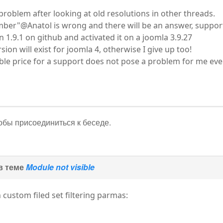
problem after looking at old resolutions in other threads.
er"@Anatol is wrong and there will be an answer, support 
 1.9.1 on github and activated it on a joomla 3.9.27
rsion will exist for joomla 4, otherwise I give up too!
le price for a support does not pose a problem for me even i
тобы присоединиться к беседе.
в теме
Module not visible
n custom filed set filtering parmas: