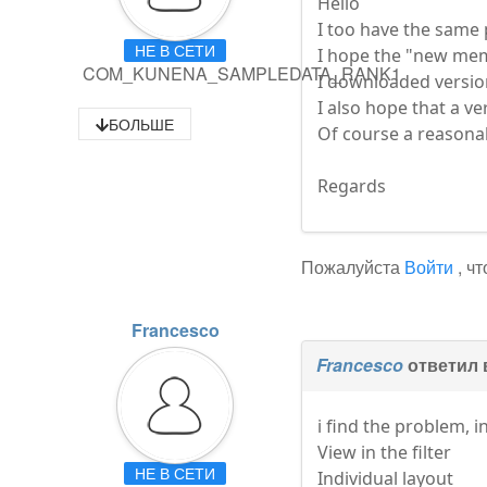
Hello
I too have the same 
НЕ В СЕТИ
I hope the "new memb
COM_KUNENA_SAMPLEDATA_RANK1
I downloaded version
I also hope that a ve
БОЛЬШЕ
Of course a reasonab
Regards
Пожалуйста
Войти
, ч
Francesco
Francesco
ответил 
i find the problem, i
View in the filter
НЕ В СЕТИ
Individual layout