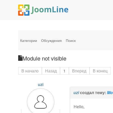
Категории
Обсуждения
Поиск
Module not visible
В начало
Назад
1
Вперед
В конец
uzi
uzi
создал тему:
Mod
Hello,