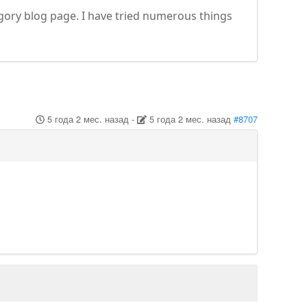
ategory blog page. I have tried numerous things
5 года 2 мес. назад
-
5 года 2 мес. назад
#8707