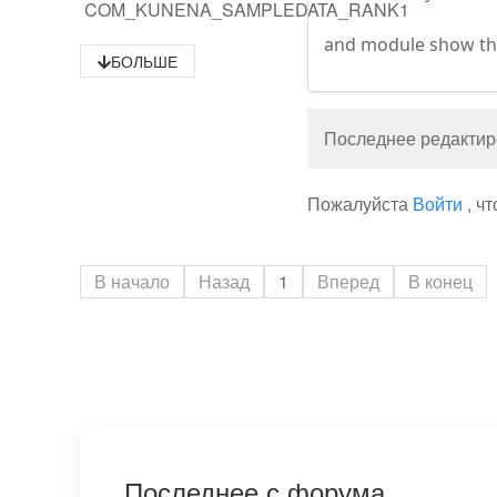
COM_KUNENA_SAMPLEDATA_RANK1
and module show the 
БОЛЬШЕ
Последнее редактиро
Пожалуйста
Войти
, ч
В начало
Назад
1
Вперед
В конец
Последнее с форума