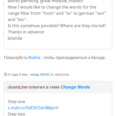
works perfectly, great module, thanks!
Now I would like to change the words for the
range filter from "from" and "to" to german "von"
and "bis".
Is this somehow possible? Where are they stored?
Thanks in advance
Jolanda
Пожалуйста
Войти
, чтобы присоединиться к беседе.
6 года 4 мес. назад
#8335
от
JoomLine
JoomLine
ответил в теме
Change Words
Step one
s.mail.ru/9dD9/SAnB8pirV
Step two