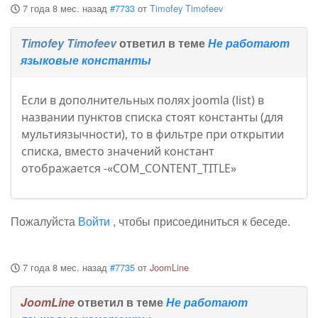
7 года 8 мес. назад
#7733
от
Timofey Timofeev
Timofey Timofeev
ответил в теме
Не работают
языковые константы
Если в дополнительных полях joomla (list) в
названии пунктов списка стоят константы (для
мультиязычности), то в фильтре при открытии
списка, вместо значений констант
отображается -«COM_CONTENT_TITLE»
Пожалуйста
Войти
, чтобы присоединиться к беседе.
7 года 8 мес. назад
#7735
от
JoomLine
JoomLine
ответил в теме
Не работают