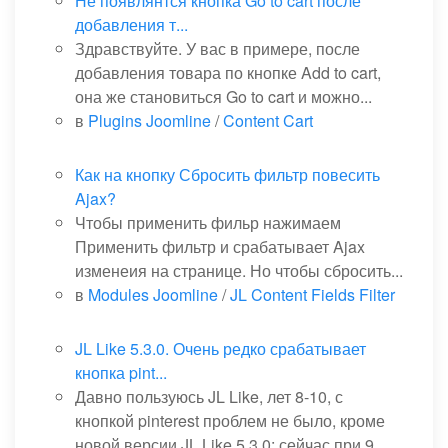
Не появлянтся кнопка Go to cart после
добавления т...
Здравствуйте. У вас в примере, после
добавления товара по кнопке Add to cart,
она же становиться Go to cart и можно...
в
Plugins Joomline
/
Content Cart
Как на кнопку Сбросить фильтр повесить
Ajax?
Чтобы применить фильр нажимаем
Применить фильтр и срабатывает Ajax
изменеия на странице. Но чтобы сбросить...
в
Modules Joomline
/
JL Content Fields Filter
JL Like 5.3.0. Очень редко срабатывает
кнопка pint...
Давно пользуюсь JL Like, лет 8-10, с
кнопкой pinterest проблем не было, кроме
новой версии JL Like 5.3.0: сейчас при 9