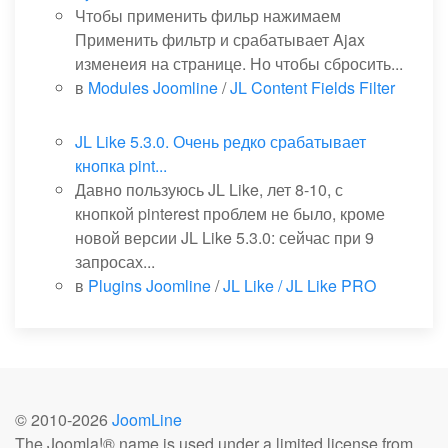
Чтобы применить фильр нажимаем
Применить фильтр и срабатывает Ajax
изменеия на странице. Но чтобы сбросить...
в
Modules Joomline
/
JL Content Fields Filter
JL Like 5.3.0. Очень редко срабатывает
кнопка pint...
Давно пользуюсь JL Like, лет 8-10, с
кнопкой pinterest проблем не было, кроме
новой версии JL Like 5.3.0: сейчас при 9
запросах...
в
Plugins Joomline
/
JL Like / JL Like PRO
© 2010-
2026
JoomLine
The Joomla!® name is used under a limited license from