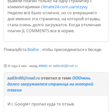
Вывели плагин только на одну страничку с
комментариями
climate24.com.ua/otzyvy
Неделю всё было отлично, но со вчерашнего
дня именно эта страничка, на которой отзывы,
стала очень долго загружатся. Когда отключаю
плагин JL COMMENTS все в норме.
Пожалуйста
Войти
, чтобы присоединиться к беседе.
9 года 2 мес. назад
#6660
от
sa83n90@mail.ru
sa83n90@mail.ru
ответил в теме
ОООчень
долго загружается страница на которой
плагин
И с Google+ пропал куда то отзыв.