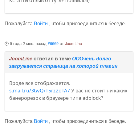
Кстатти отзыв от гугл+ появился)
Пожалуйста
Войти
, чтобы присоединиться к беседе.
9 года 2 мес. назад
#6669
от
JoomLine
JoomLine
ответил в теме
ОООчень долго
загружается страница на которой плагин
Вроде все отображается.
s.mail.ru/3twQ/T5rz2oTA7
У вас не стоит ни каких
банерорезок в браузере типа adblock?
Пожалуйста
Войти
, чтобы присоединиться к беседе.