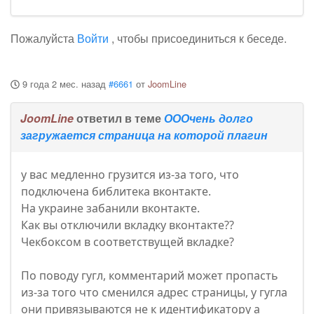
Пожалуйста
Войти
, чтобы присоединиться к беседе.
9 года 2 мес. назад
#6661
от
JoomLine
JoomLine
ответил в теме
ОООчень долго
загружается страница на которой плагин
у вас медленно грузится из-за того, что
подключена библитека вконтакте.
На украине забанили вконтакте.
Как вы отключили вкладку вконтакте??
Чекбоксом в соответствущей вкладке?
По поводу гугл, комментарий может пропасть
из-за того что сменился адрес страницы, у гугла
они привязываются не к идентификатору а