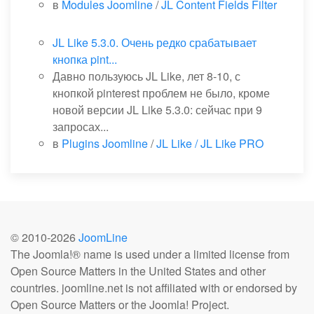
в
Modules Joomline
/
JL Content Fields Filter
JL Like 5.3.0. Очень редко срабатывает
кнопка pint...
Давно пользуюсь JL Like, лет 8-10, с
кнопкой pinterest проблем не было, кроме
новой версии JL Like 5.3.0: сейчас при 9
запросах...
в
Plugins Joomline
/
JL Like / JL Like PRO
© 2010-
2026
JoomLine
The Joomla!® name is used under a limited license from
Open Source Matters in the United States and other
countries. joomline.net is not affiliated with or endorsed by
Open Source Matters or the Joomla! Project.