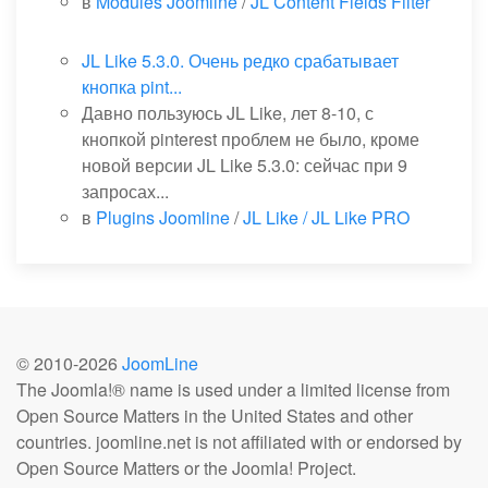
в
Modules Joomline
/
JL Content Fields Filter
JL Like 5.3.0. Очень редко срабатывает
кнопка pint...
Давно пользуюсь JL Like, лет 8-10, с
кнопкой pinterest проблем не было, кроме
новой версии JL Like 5.3.0: сейчас при 9
запросах...
в
Plugins Joomline
/
JL Like / JL Like PRO
© 2010-
2026
JoomLine
The Joomla!® name is used under a limited license from
Open Source Matters in the United States and other
countries. joomline.net is not affiliated with or endorsed by
Open Source Matters or the Joomla! Project.