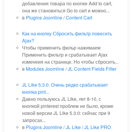
добавления товара по кнопке Add to cart,
она же становиться Go to cart и можно...
в
Plugins Joomline
/
Content Cart
Как на кнопку Сбросить фильтр повесить
Ajax?
Чтобы применить фильр нажимаем
Применить фильтр и срабатывает Ajax
изменеия на странице. Но чтобы сбросить...
в
Modules Joomline
/
JL Content Fields Filter
JL Like 5.3.0. Очень редко срабатывает
кнопка pint...
Давно пользуюсь JL Like, лет 8-10, с
кнопкой pinterest проблем не было, кроме
новой версии JL Like 5.3.0: сейчас при 9
запросах...
в
Plugins Joomline
/
JL Like / JL Like PRO