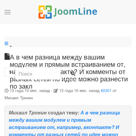
А в чем разница между вашим
модулем и прямым встраиванием от,
например, вконтакте? И комменты от
1
разных сетей по идее можно разнести
по закл
13 года 10 мес. назад
-
13 года 10 мес. назад
#2301
от
Михаил Тронин
Михаил Тронин
создал тему:
А в чем разница
между вашим модулем и прямым
встраиванием от, например, вконтакте? И
комменты от разных сетей по идее можно