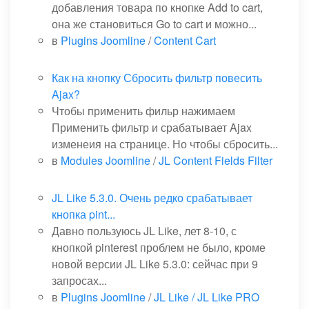
добавления товара по кнопке Add to cart,
она же становиться Go to cart и можно...
в
Plugins Joomline
/
Content Cart
Как на кнопку Сбросить фильтр повесить
Ajax?
Чтобы применить фильр нажимаем
Применить фильтр и срабатывает Ajax
изменеия на странице. Но чтобы сбросить...
в
Modules Joomline
/
JL Content Fields Filter
JL Like 5.3.0. Очень редко срабатывает
кнопка pint...
Давно пользуюсь JL Like, лет 8-10, с
кнопкой pinterest проблем не было, кроме
новой версии JL Like 5.3.0: сейчас при 9
запросах...
в
Plugins Joomline
/
JL Like / JL Like PRO