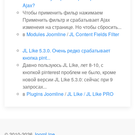
Ajax?
Чтобы применить фильр нажимаем
Применить фильтр и срабатывает Ajax
изменеия на странице. Но чтобы сбросить...
в
Modules Joomline
/
JL Content Fields Filter
JL Like 5.3.0. Очень редко срабатывает
кнопка pint...
Давно пользуюсь JL Like, лет 8-10, с
кнопкой pinterest проблем не было, кроме
новой версии JL Like 5.3.0: сейчас при 9
запросах...
в
Plugins Joomline
/
JL Like / JL Like PRO
© 2010-
2026
JoomLine