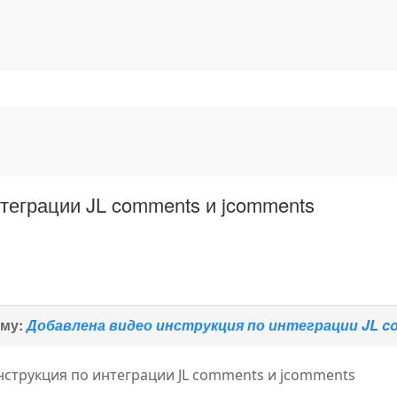
теграции JL comments и jcomments
ему:
Добавлена видео инструкция по интеграции JL c
нструкция по интеграции JL comments и jcomments