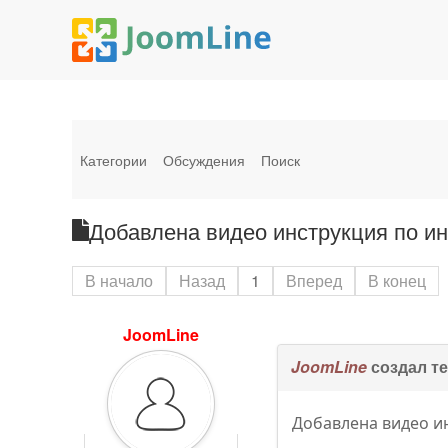
Категории
Обсуждения
Поиск
Добавлена видео инструкция по ин
В начало
Назад
1
Вперед
В конец
JoomLine
JoomLine
создал т
Добавлена видео и