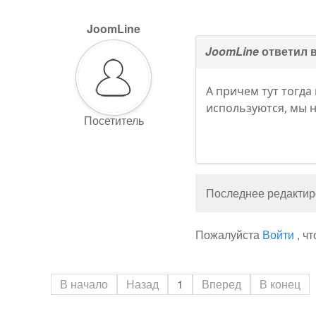
JoomLine
JoomLine
ответил 
А причем тут тогда
используются, мы н
Посетитель
Последнее редактиро
Пожалуйста
Войти
, ч
В начало
Назад
1
Вперед
В конец