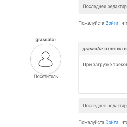
Последнее редактиро
Пожалуйста
Войти
, ч
grassator
grassator
ответил 
При загрузке треко
Посетитель
Последнее редактиро
Пожалуйста
Войти
, ч