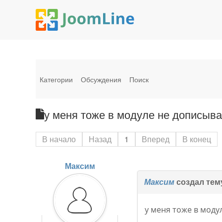
Категории
Обсуждения
Поиск
у меня тоже в модуле не дописыв
В начало
Назад
1
Вперед
В конец
Максим
Максим
создал тем
у меня тоже в моду