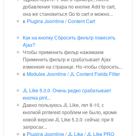
добавления товара по кнопке Add to cart,
она же становиться Go to cart и можно...
в
Plugins Joomline
/
Content Cart
Как на кнопку Сбросить фильтр повесить
Ajax?
Чтобы применить фильр нажимаем
Применить фильтр и срабатывает Ajax
изменеия на странице. Но чтобы сбросить...
в
Modules Joomline
/
JL Content Fields Filter
JL Like 5.3.0. Очень редко срабатывает
кнопка pint...
Давно пользуюсь JL Like, лет 8-10, с
кнопкой pinterest проблем не было, кроме
новой версии JL Like 5.3.0: сейчас при 9
запросах...
в
Plugins Joomline
/
JL Like / JL Like PRO