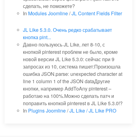
сделать, не поможете?
In
Modules Joomline
/
JL Content Fields Filter
JL Like 5.3.0. Очень редко срабатывает
кнопка pint...
Давно пользуюсь JL Like, лет 8-10, с
кнопкой pinterest проблем не было, кроме
новой версии JL Like 5.3.0: сейчас при 9
запросах из 10, система пишет:Произошла
ошибка JSON.parse: unexpected character at
line 1 column 1 of the JSON dataДругие
кнопки, например AddToAny pinterest –
работаю на 100%.Можно сделать патч и
поправить кнопкой pinterest в JL Like 5.3.0!?
In
Plugins Joomline
/
JL Like / JL Like PRO