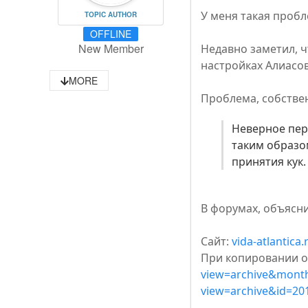
У меня такая пробл
TOPIC AUTHOR
OFFLINE
New Member
Недавно заметил, ч
настройках Алиасо
MORE
Проблема, собствен
Неверное пере
таким образо
принятия кук.
В форумах, объясни
Сайт:
vida-atlantica.
При копировании од
view=archive&mont
view=archive&id=20