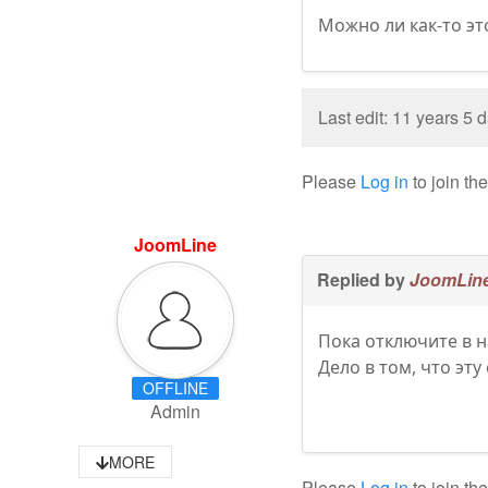
Можно ли как-то эт
Last edit: 11 years 5
Please
Log in
to join th
JoomLine
Replied by
JoomLin
Пока отключите в 
Дело в том, что эт
OFFLINE
Admin
MORE
Please
Log in
to join th