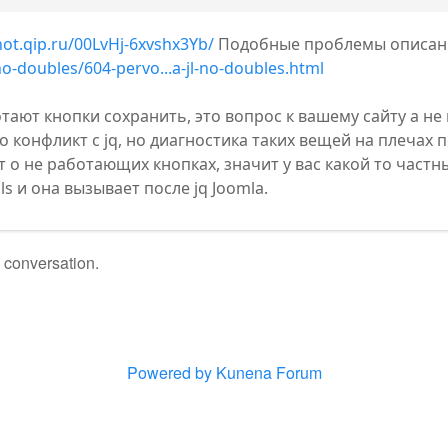
hot.qip.ru/00LvHj-6xvshx3Yb/
Подобные проблемы описаны
no-doubles/604-pervo...a-jl-no-doubles.html
отают кнопки сохранить, это вопрос к вашему сайту а не 
 конфликт с jq, но диагностика таких вещей на плечах по
т о не работающих кнопках, значит у вас какой то частн
s и она вызывает после jq Joomla.
e conversation.
Powered by
Kunena Forum