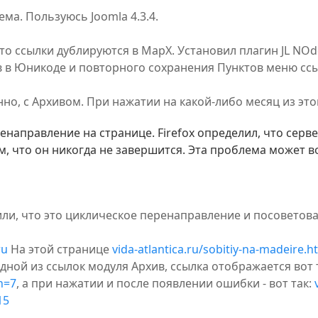
ема. Пользуюсь Joomla 4.3.4.
то ссылки дублируются в MapX. Установил плагин JL NO
в в Юникоде и повторного сохранения Пунктов меню сс
но, с Архивом. При нажатии на какой-либо месяц из эт
направление на странице. Firefox определил, что серве
м, что он никогда не завершится. Эта проблема может 
ли, что это циклическое перенаправление и посоветова
ru
На этой странице
vida-atlantica.ru/sobitiy-na-madeire.h
ной из ссылок модуля Архив, ссылка отображается вот 
h=7
, а при нажатии и после появлении ошибки - вот так:
15