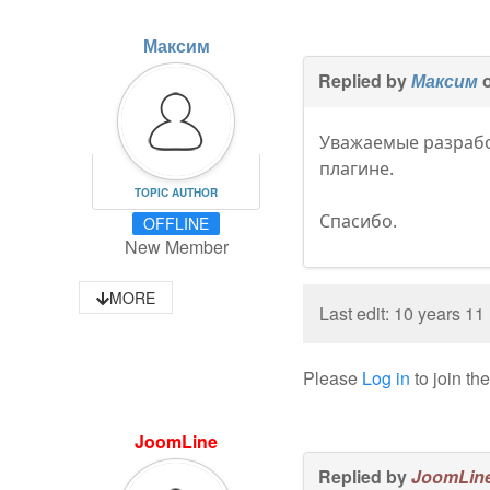
Максим
Replied by
Максим
o
Уважаемые разрабо
плагине.
TOPIC AUTHOR
Спасибо.
OFFLINE
New Member
MORE
Last edit: 10 years 1
Please
Log in
to join th
JoomLine
Replied by
JoomLin