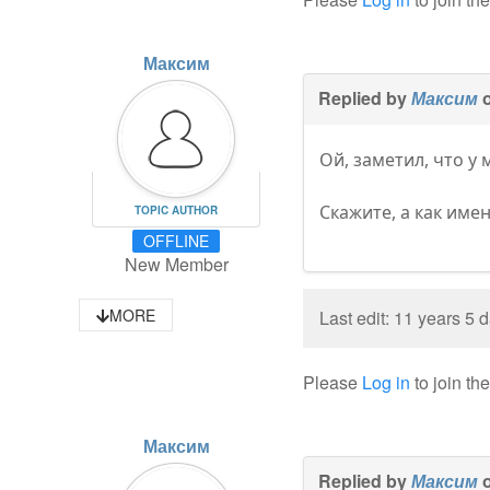
Максим
Replied by
Максим
o
Ой, заметил, что у
Скажите, а как име
TOPIC AUTHOR
OFFLINE
New Member
MORE
Last edit: 11 years 5
Please
Log in
to join th
Максим
Replied by
Максим
o