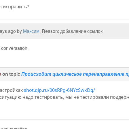
о исправить?
 days ago by
Максим
. Reason: добавление ссылок
e conversation.
e
on topic
Происходит циклическое перенаправление п
настройках
shot.qip.ru/00sRPg-6NYzSwkDq/
у ситуацию надо тестировать, мы не тестировали поддер
e conversation.