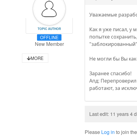
Уважаемые разраб
Как я уже писал, у
TOPIC AUTHOR
попытке сохранить,
OFFLINE
New Member
"заблокированный"
MORE
Не могли бы Вы как
Заранее спасибо!
Апд: Перепроверил 
работают, за исклю
Last edit: 11 years 4
Please
Log in
to join th