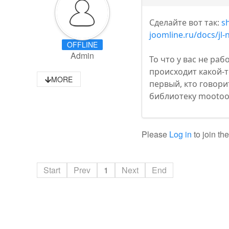
Сделайте вот так:
s
joomline.ru/docs/jl-
OFFLINE
Admin
То что у вас не раб
происходит какой-то
MORE
первый, кто говори
библиотеку mootool
Please
Log in
to join th
Start
Prev
1
Next
End