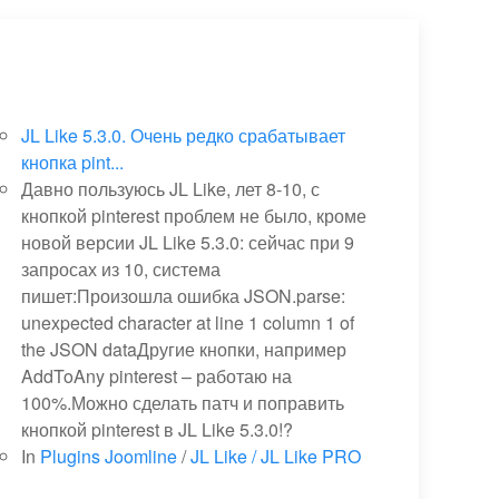
JL Like 5.3.0. Очень редко срабатывает
кнопка pint...
Давно пользуюсь JL Like, лет 8-10, с
кнопкой pinterest проблем не было, кроме
новой версии JL Like 5.3.0: сейчас при 9
запросах из 10, система
пишет:Произошла ошибка JSON.parse:
unexpected character at line 1 column 1 of
the JSON dataДругие кнопки, например
AddToAny pinterest – работаю на
100%.Можно сделать патч и поправить
кнопкой pinterest в JL Like 5.3.0!?
In
Plugins Joomline
/
JL Like / JL Like PRO