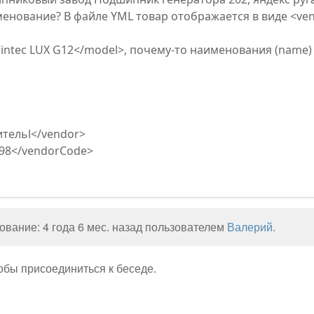
енование? В файле YML товар отображается в виде <ve
>
intec LUX G12</model>, почему-то наименования (name
тельl</vendor>
98</vendorCode>
вание: 4 года 6 мес. назад пользователем
Валерий
.
тобы присоединиться к беседе.