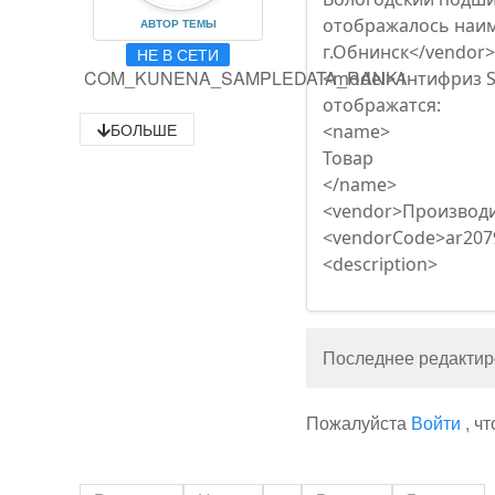
отображалось наим
АВТОР ТЕМЫ
г.Обнинск</vendor
НЕ В СЕТИ
COM_KUNENA_SAMPLEDATA_RANK1
<model>Антифриз S
отображатся:
БОЛЬШЕ
<name>
Товар
</name>
<vendor>Производи
<vendorCode>ar207
<description>
Последнее редактиро
Пожалуйста
Войти
, ч