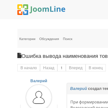
Категории
Обсуждения
Поиск
Ошибка вывода наименования тов
В начало
Назад
1
Вперед
В конец
Валерий
Валерий
создал те
При формировании 
Вологодский подшип