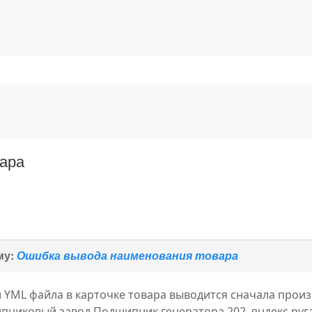
ара
му:
Ошибка вывода наименования товара
YML файла в карточке товара выводится сначала произ
никовый завод Подшипник генератора 202, яндекс ругае