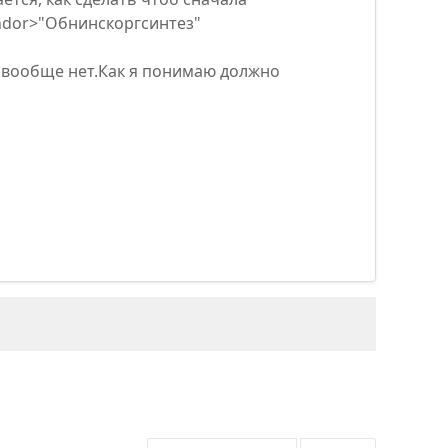
ndor>"Обнинскоргсинтез"
) вообще нет.Как я понимаю должно