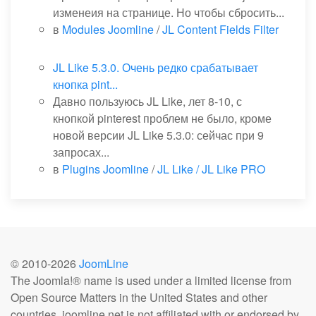
изменеия на странице. Но чтобы сбросить...
в
Modules Joomline
/
JL Content Fields Filter
JL Like 5.3.0. Очень редко срабатывает
кнопка pint...
Давно пользуюсь JL Like, лет 8-10, с
кнопкой pinterest проблем не было, кроме
новой версии JL Like 5.3.0: сейчас при 9
запросах...
в
Plugins Joomline
/
JL Like / JL Like PRO
© 2010-
2026
JoomLine
The Joomla!® name is used under a limited license from
Open Source Matters in the United States and other
countries. joomline.net is not affiliated with or endorsed by