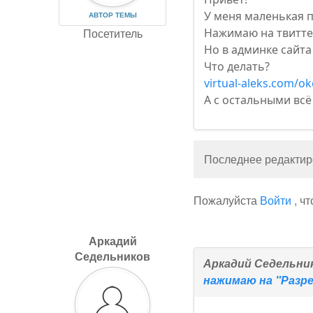
У меня маленькая 
АВТОР ТЕМЫ
Посетитель
Нажимаю на твиттер
Но в админке сайта
Что делать?
virtual-aleks.com/ok
А с остальными всё
Последнее редактиро
Пожалуйста
Войти
, ч
Аркадий
Седельников
Аркадий Седельни
нажимаю на "Разр