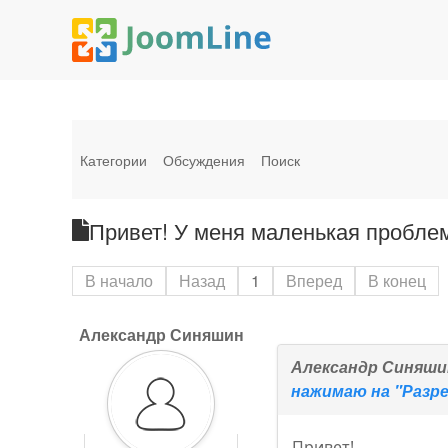
Категории
Обсуждения
Поиск
Привет! У меня маленькая проблем
В начало
Назад
1
Вперед
В конец
Александр Синяшин
Александр Синяши
нажимаю на "Разр
Привет!