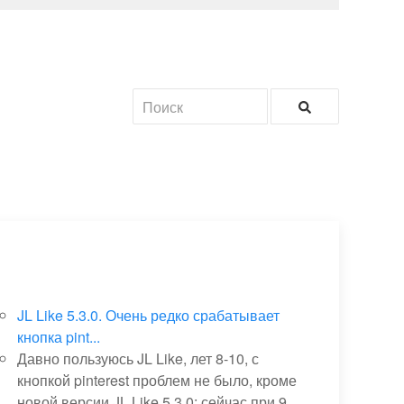
JL Like 5.3.0. Очень редко срабатывает
кнопка pint...
Давно пользуюсь JL Like, лет 8-10, с
кнопкой pinterest проблем не было, кроме
новой версии JL Like 5.3.0: сейчас при 9