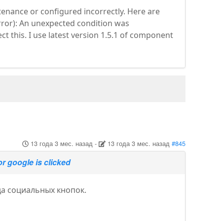
enance or configured incorrectly. Here are
rror): An unexpected condition was
ct this. I use latest version 1.5.1 of component
13 года 3 мес. назад
-
13 года 3 мес. назад
#845
or google is clicked
да социальных кнопок.