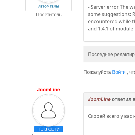
- Server error The w
АВТОР ТЕМЫ
Посетитель
some suggestions: Re
encountered while th
and 1.4.1 of module
Последнее редактиро
Пожалуйста
Войти
, ч
JoomLine
JoomLine
ответил 
Скорей всего у вас
НЕ В СЕТИ