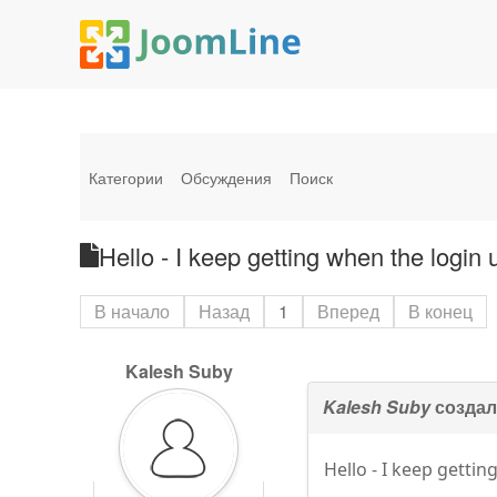
Категории
Обсуждения
Поиск
Hello - I keep getting when the login 
В начало
Назад
1
Вперед
В конец
Kalesh Suby
Kalesh Suby
создал
Hello - I keep gettin