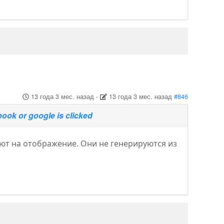
13 года 3 мес. назад
-
13 года 3 мес. назад
#846
book or google is clicked
ияют на отображение. Они не генерируются из