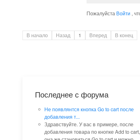
Пожалуйста
Войти
, ч
В начало
Назад
1
Вперед
В конец
Последнее с форума
Не появлянтся кнопка Go to cart после
добавления т...
Здравствуйте. У вас в примере, после
добавления товара по кнопке Add to cart,
она же становиться Go to cart и можно...