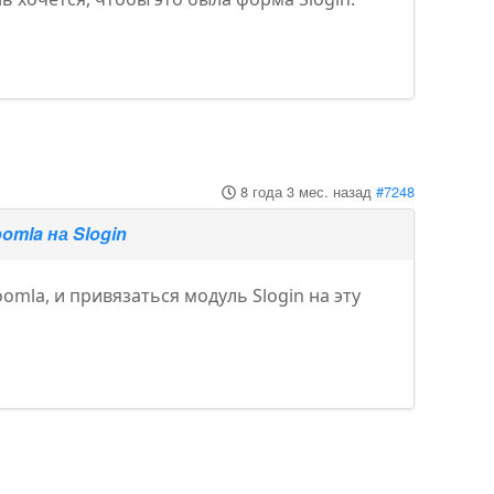
8 года 3 мес. назад
#7248
mla на Slogin
omla, и привязаться модуль Slogin на эту