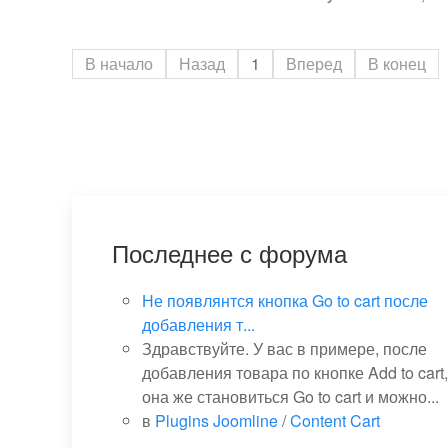
В начало
Назад
1
Вперед
В конец
Последнее с форума
Не появлянтся кнопка Go to cart после
добавления т...
Здравствуйте. У вас в примере, после
добавления товара по кнопке Add to cart,
она же становиться Go to cart и можно...
в
Plugins Joomline
/
Content Cart