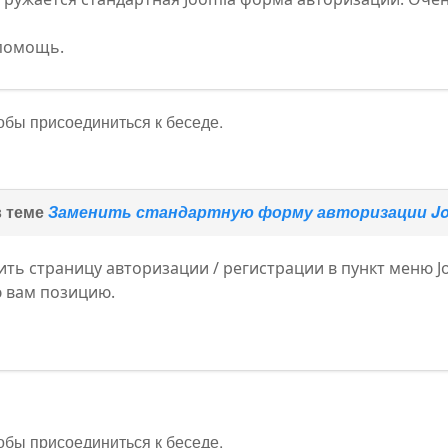
помощь.
тобы присоединиться к беседе.
в теме
Заменить стандартную форму авторизации Joo
ить страницу авторизации / регистрации в пункт меню Jo
ю вам позицию.
тобы присоединиться к беседе.