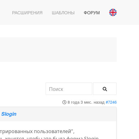
РАСШИРЕНИЯ
ШАБЛОНЫ
ФОРУМ
8 года 3 мес. назад
#7246
Slogin
стрированных пользователей",
 хочется, чтобы это была форма Slogin.