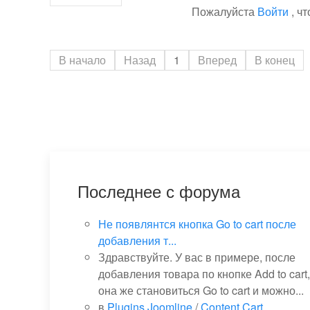
Пожалуйста
Войти
, ч
В начало
Назад
1
Вперед
В конец
Последнее с форума
Не появлянтся кнопка Go to cart после
добавления т...
Здравствуйте. У вас в примере, после
добавления товара по кнопке Add to cart,
она же становиться Go to cart и можно...
в
Plugins Joomline
/
Content Cart