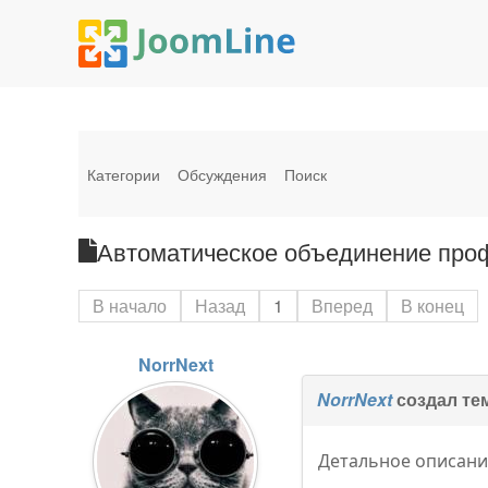
Категории
Обсуждения
Поиск
Автоматическое объединение проф
В начало
Назад
1
Вперед
В конец
NorrNext
NorrNext
создал те
Детальное описани