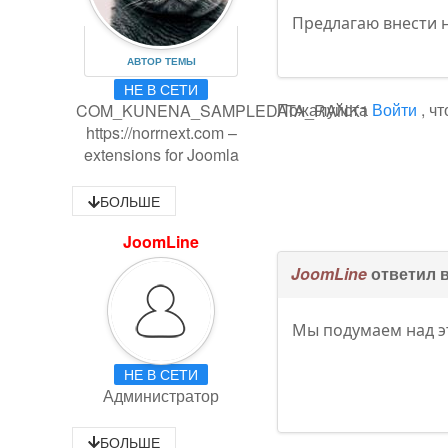
Предлагаю внести н
АВТОР ТЕМЫ
НЕ В СЕТИ
Пожалуйста
Войти
, ч
COM_KUNENA_SAMPLEDATA_RANK1
https://norrnext.com –
extensions for Joomla
БОЛЬШЕ
JoomLine
JoomLine
ответил 
Мы подумаем над э
НЕ В СЕТИ
Администратор
БОЛЬШЕ