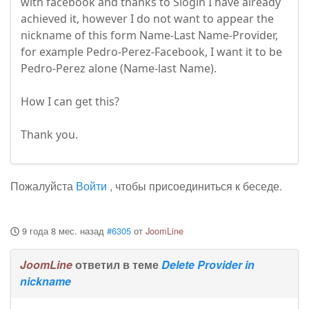
with facebook and thanks to Slogin I have already
achieved it, however I do not want to appear the
nickname of this form Name-Last Name-Provider,
for example Pedro-Perez-Facebook, I want it to be
Pedro-Perez alone (Name-last Name).
How I can get this?
Thank you.
Пожалуйста
Войти
, чтобы присоединиться к беседе.
9 года 8 мес. назад
#6305
от
JoomLine
JoomLine
ответил в теме
Delete Provider in
nickname