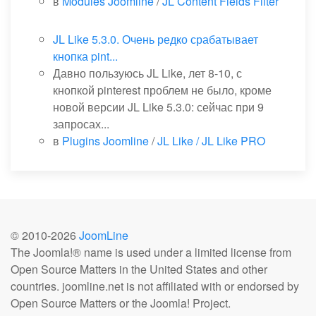
в
Modules Joomline
/
JL Content Fields Filter
JL Like 5.3.0. Очень редко срабатывает
кнопка pint...
Давно пользуюсь JL Like, лет 8-10, с
кнопкой pinterest проблем не было, кроме
новой версии JL Like 5.3.0: сейчас при 9
запросах...
в
Plugins Joomline
/
JL Like / JL Like PRO
© 2010-
2026
JoomLine
The Joomla!® name is used under a limited license from
Open Source Matters in the United States and other
countries. joomline.net is not affiliated with or endorsed by
Open Source Matters or the Joomla! Project.