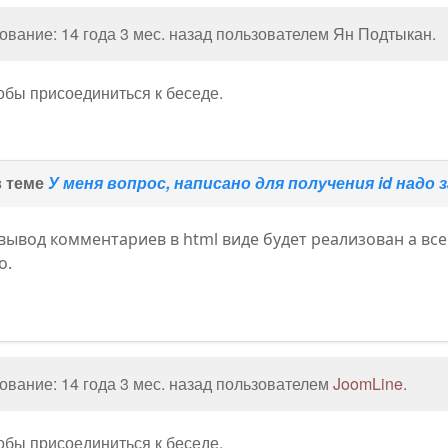
вание: 14 года 3 мес. назад пользователем
Ян Подтыкан
.
тобы присоединиться к беседе.
в теме
У меня вопрос, написано для получения id надо 
се вывод комментариев в html виде будет реализован а вс
о.
вание: 14 года 3 мес. назад пользователем
JoomLine
.
тобы присоединиться к беседе.