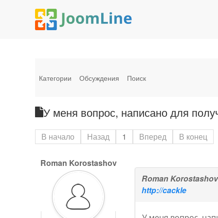
Категории
Обсуждения
Поиск
У меня вопрос, написано для получе
В начало
Назад
1
Вперед
В конец
Roman Korostashov
Roman Korostasho
http://cackle
У меня вопрос, нап