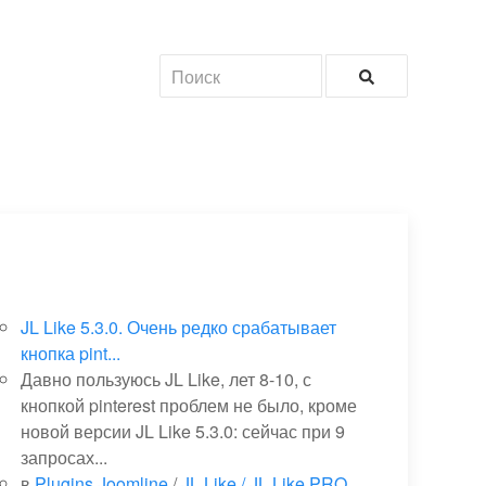
JL Like 5.3.0. Очень редко срабатывает
кнопка pint...
Давно пользуюсь JL Like, лет 8-10, с
кнопкой pinterest проблем не было, кроме
новой версии JL Like 5.3.0: сейчас при 9
запросах...
в
Plugins Joomline
/
JL Like / JL Like PRO