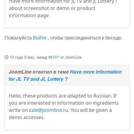
Have more information for JL TV and JL Lottery ?
about screenshot or demo or product
information page
Пожалуйста
Войти
, чтобы присоединиться к беседе.
10 года 3 мес. назад
#5707
от
JoomLine
JoomLine
ответил в теме
Have more information
for JL TV and JL Lottery ?
Hello, these products are adapted to Russian. If
you are interested in information on ingredients
write on
sale@joomline.ru
. You will be given a
demo accesses.