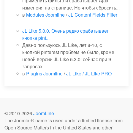
Применить фильтр и срабатывает Ajax
изменеия на странице. Но чтобы сбросить...
в
Modules Joomline
/
JL Content Fields Filter
JL Like 5.3.0. Очень редко срабатывает
кнопка pint...
Давно пользуюсь JL Like, лет 8-10, с
кнопкой pinterest проблем не было, кроме
новой версии JL Like 5.3.0: сейчас при 9
запросах...
в
Plugins Joomline
/
JL Like / JL Like PRO
© 2010-
2026
JoomLine
The Joomla!® name is used under a limited license from
Open Source Matters in the United States and other