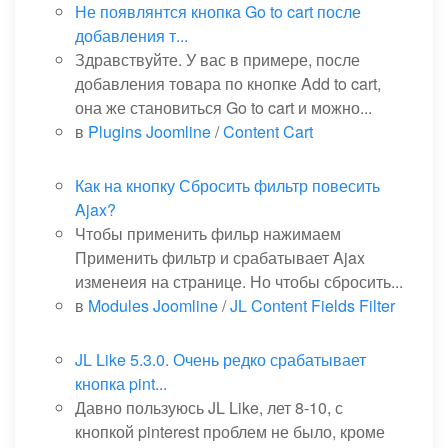
Не появлянтся кнопка Go to cart после
добавления т...
Здравствуйте. У вас в примере, после
добавления товара по кнопке Add to cart,
она же становиться Go to cart и можно...
в
Plugins Joomline
/
Content Cart
Как на кнопку Сбросить фильтр повесить
Ajax?
Чтобы применить фильр нажимаем
Применить фильтр и срабатывает Ajax
изменеия на странице. Но чтобы сбросить...
в
Modules Joomline
/
JL Content Fields Filter
JL Like 5.3.0. Очень редко срабатывает
кнопка pint...
Давно пользуюсь JL Like, лет 8-10, с
кнопкой pinterest проблем не было, кроме