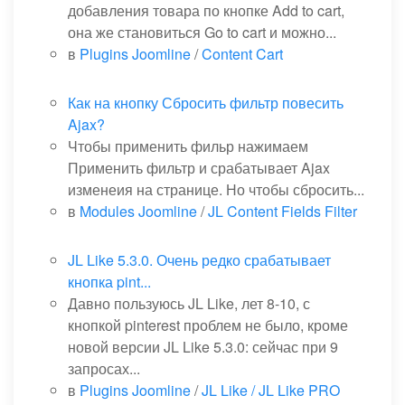
добавления товара по кнопке Add to cart,
она же становиться Go to cart и можно...
в
Plugins Joomline
/
Content Cart
Как на кнопку Сбросить фильтр повесить
Ajax?
Чтобы применить фильр нажимаем
Применить фильтр и срабатывает Ajax
изменеия на странице. Но чтобы сбросить...
в
Modules Joomline
/
JL Content Fields Filter
JL Like 5.3.0. Очень редко срабатывает
кнопка pint...
Давно пользуюсь JL Like, лет 8-10, с
кнопкой pinterest проблем не было, кроме
новой версии JL Like 5.3.0: сейчас при 9
запросах...
в
Plugins Joomline
/
JL Like / JL Like PRO