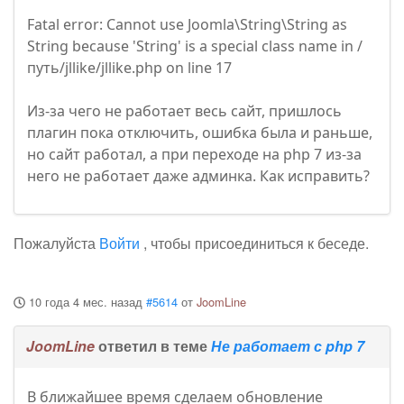
Fatal error: Cannot use Joomla\String\String as
String because 'String' is a special class name in /
путь/jllike/jllike.php on line 17
Из-за чего не работает весь сайт, пришлось
плагин пока отключить, ошибка была и раньше,
но сайт работал, а при переходе на php 7 из-за
него не работает даже админка. Как исправить?
Пожалуйста
Войти
, чтобы присоединиться к беседе.
10 года 4 мес. назад
#5614
от
JoomLine
JoomLine
ответил в теме
Не работает с php 7
В ближайшее время сделаем обновление