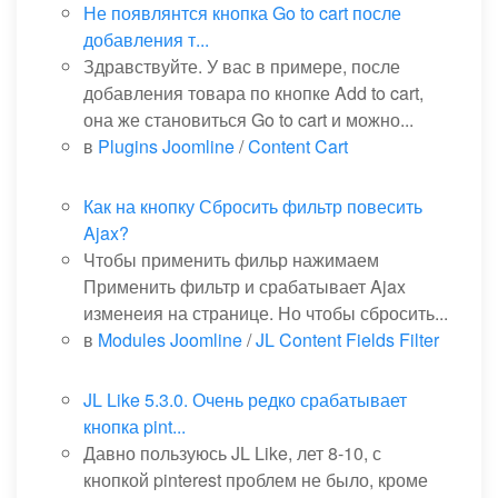
Не появлянтся кнопка Go to cart после
добавления т...
Здравствуйте. У вас в примере, после
добавления товара по кнопке Add to cart,
она же становиться Go to cart и можно...
в
Plugins Joomline
/
Content Cart
Как на кнопку Сбросить фильтр повесить
Ajax?
Чтобы применить фильр нажимаем
Применить фильтр и срабатывает Ajax
изменеия на странице. Но чтобы сбросить...
в
Modules Joomline
/
JL Content Fields Filter
JL Like 5.3.0. Очень редко срабатывает
кнопка pint...
Давно пользуюсь JL Like, лет 8-10, с
кнопкой pinterest проблем не было, кроме