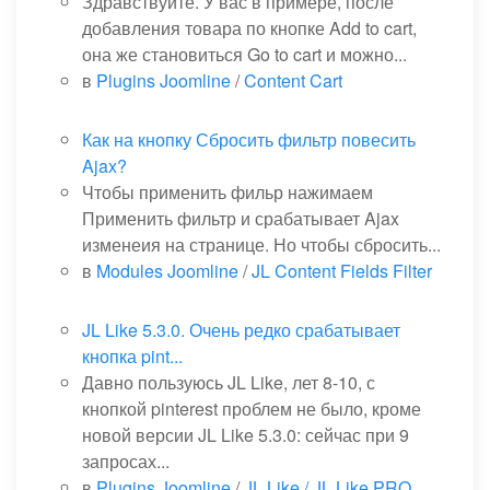
Здравствуйте. У вас в примере, после
добавления товара по кнопке Add to cart,
она же становиться Go to cart и можно...
в
Plugins Joomline
/
Content Cart
Как на кнопку Сбросить фильтр повесить
Ajax?
Чтобы применить фильр нажимаем
Применить фильтр и срабатывает Ajax
изменеия на странице. Но чтобы сбросить...
в
Modules Joomline
/
JL Content Fields Filter
JL Like 5.3.0. Очень редко срабатывает
кнопка pint...
Давно пользуюсь JL Like, лет 8-10, с
кнопкой pinterest проблем не было, кроме
новой версии JL Like 5.3.0: сейчас при 9
запросах...
в
Plugins Joomline
/
JL Like / JL Like PRO