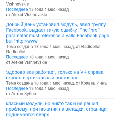
Vishnevskie
Последнее
13 года 1 мес. назад
от
Alexei Vishnevskie
Добрый день установил модуль, ввел группу
Facebook, выдает такую ошибку :The `href`
parameter must reference a valid Facebook page,
but "http://www
Тема создана 13 года 1 мес. назад, от
Radiopilot
Radiopilot
Последнее
13 года 1 мес. назад
от
Alexei Vishnevskie
Здорово все работает, только на VK справа
скролл вертикальный постоянно
Тема создана 13 года 1 мес. назад, от
Кравец Инна
Последнее
13 года 1 мес. назад
от
Антон Зубов
класный модуль, но никто так и не решил
проблему: при нажатии на вкладки, страница
поднимается вверх