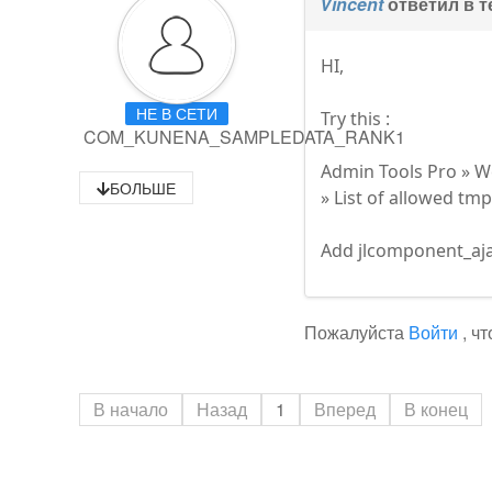
Vincent
ответил в 
HI,
НЕ В СЕТИ
Try this :
COM_KUNENA_SAMPLEDATA_RANK1
Admin Tools Pro » We
БОЛЬШЕ
» List of allowed tmpl
Add jlcomponent_ajax
Пожалуйста
Войти
, ч
В начало
Назад
1
Вперед
В конец