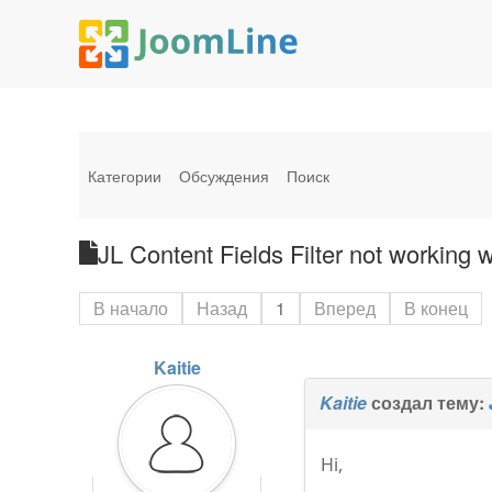
Категории
Обсуждения
Поиск
JL Content Fields Filter not working 
В начало
Назад
1
Вперед
В конец
Kaitie
Kaitie
создал тему:
Hi,