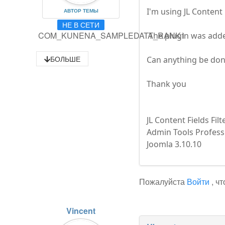
I'm using JL Content
АВТОР ТЕМЫ
НЕ В СЕТИ
COM_KUNENA_SAMPLEDATA_RANK1
The plugin was added 
БОЛЬШЕ
Can anything be done
Thank you
JL Content Fields Filt
Admin Tools Professi
Joomla 3.10.10
Пожалуйста
Войти
, ч
Vincent