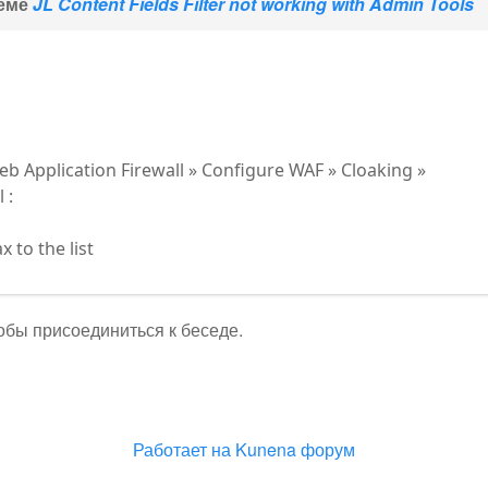
теме
JL Content Fields Filter not working with Admin Tools
b Application Firewall » Configure WAF » Cloaking »
 :
 to the list
тобы присоединиться к беседе.
Работает на
Kunena форум