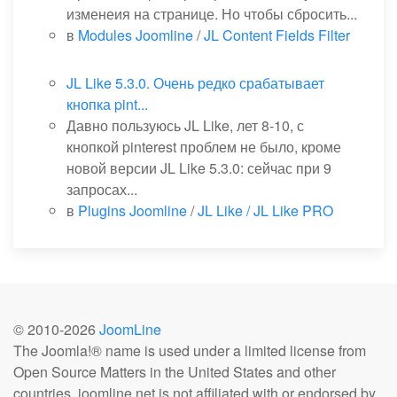
изменеия на странице. Но чтобы сбросить...
в
Modules Joomline
/
JL Content Fields Filter
JL Like 5.3.0. Очень редко срабатывает
кнопка pint...
Давно пользуюсь JL Like, лет 8-10, с
кнопкой pinterest проблем не было, кроме
новой версии JL Like 5.3.0: сейчас при 9
запросах...
в
Plugins Joomline
/
JL Like / JL Like PRO
© 2010-
2026
JoomLine
The Joomla!® name is used under a limited license from
Open Source Matters in the United States and other
countries. joomline.net is not affiliated with or endorsed by