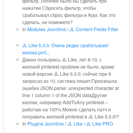
фильтр. Логичее было бы сделать при
нажатии Сбросить фильтр, чтобы
срабатывал сброс фильтра и Ajax. Как это
сделать, не поможете?
In
Modules Joomline
/
JL Content Fields Filter
JL Like 5.3.0. Очень редко срабатывает
кнопка pint...
Давно пользуюсь JL Like, лет 8-10, с
кнопкой pinterest проблем не было, кроме
новой версии JL Like 5.3.0: сейчас при 9
запросах из 10, система пишет:Произошла
ошибка JSON.parse: unexpected character at
line 1 column 1 of the JSON dataДругие
кнопки, например AddToAny pinterest –
работаю на 100%.Можно сделать патч и
поправить кнопкой pinterest в JL Like 5.3.0!?
In
Plugins Joomline
/
JL Like / JL Like PRO