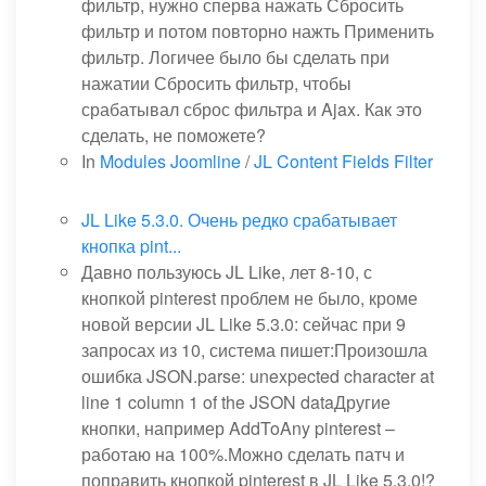
фильтр, нужно сперва нажать Сбросить
фильтр и потом повторно нажть Применить
фильтр. Логичее было бы сделать при
нажатии Сбросить фильтр, чтобы
срабатывал сброс фильтра и Ajax. Как это
сделать, не поможете?
In
Modules Joomline
/
JL Content Fields Filter
JL Like 5.3.0. Очень редко срабатывает
кнопка pint...
Давно пользуюсь JL Like, лет 8-10, с
кнопкой pinterest проблем не было, кроме
новой версии JL Like 5.3.0: сейчас при 9
запросах из 10, система пишет:Произошла
ошибка JSON.parse: unexpected character at
line 1 column 1 of the JSON dataДругие
кнопки, например AddToAny pinterest –
работаю на 100%.Можно сделать патч и
поправить кнопкой pinterest в JL Like 5.3.0!?