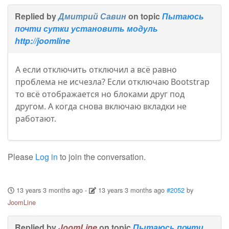
Replied by
Дмитрий Савин
on topic
Пытаюсь
почти сутки установить модуль
http://joomline
А если отключить отключил а всё равно
проблема не исчезла? Если отключаю Bootstrap
то всё отображается но блоками друг под
другом. А когда снова включаю вкладки не
работают.
Please
Log in
to join the conversation.
13 years 3 months ago
-
13 years 3 months ago
#2052
by
JoomLine
Replied by
JoomLine
on topic
Пытаюсь почти