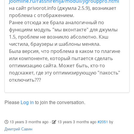
joomline.ru/rasshirenija/moduli/jlgrouppro.html
на сайт privorot.info (джумла 2.5.9), возникает
проблема с отображением.
Ранее отсюда же брала аналогичный по
функциям модуль "мы вконтакте" для джумлы
1.5, проблем не возникло абсолютно. Кэш
чистила, браузеры и шаблоны меняла.
Была версия, что проблема в каком то плагине
или компоненте, который пытается сделать
оптимизацию сайта. Может быть, кто-то
подскажет, где эту оптимизирующую "пакость"
отключить???
Please
Log in
to join the conversation.
13 years 3 months ago
-
13 years 3 months ago
#2051
by
Дмитрий Савин