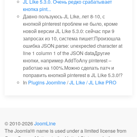
JL Like 5.3.0. Очень редко срабатывает
кнопка pint...
Давно пользуюсь JL Like, лет 8-10, с
кнопкой pinterest проблем не было, кроме
новой версии JL Like 5.3.0: сейчас при 9
запросах из 10, система пишет:Произошла
ошибка JSON.parse: unexpected character at
line 1 column 1 of the JSON dataДругие
кнопки, например AddToAny pinterest –
работаю на 100%.Можно сделать патч и
поправить кнопкой pinterest в JL Like 5.3.0!?
In
Plugins Joomline
/
JL Like / JL Like PRO
© 2010-
2026
JoomLine
The Joomla!® name is used under a limited license from