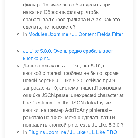
фильтр. Логичее было бы сделать при
нажатии Сбросить фильтр, чтобы
срабатывал сброс фильтра и Ajax. Как это
сделать, не поможете?
In
Modules Joomline
/
JL Content Fields Filter
JL Like 5.3.0. Очень редко срабатывает
кнопка pint...
Давно пользуюсь JL Like, лет 8-10, с
кнопкой pinterest проблем не было, кроме
новой версии JL Like 5.3.0: сейчас при 9
запросах из 10, система пишет:Произошла
ошибка JSON.parse: unexpected character at
line 1 column 1 of the JSON dataДругие
кнопки, например AddToAny pinterest –
работаю на 100%.Можно сделать патч и
поправить кнопкой pinterest в JL Like 5.3.0!?
In
Plugins Joomline
/
JL Like / JL Like PRO