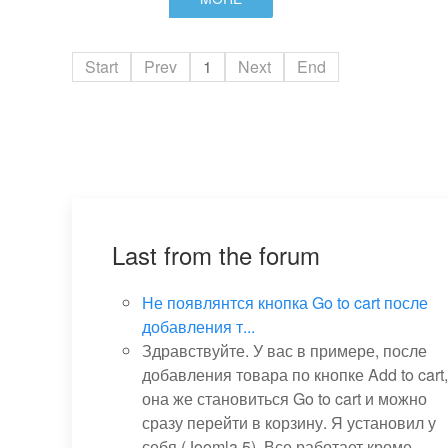
Start
Prev
1
Next
End
Last from the forum
Не появлянтся кнопка Go to cart после
добавления т...
Здравствуйте. У вас в примере, после
добавления товара по кнопке Add to cart,
она же становиться Go to cart и можно
сразу перейти в корзину. Я установил у
себя (Joomla 5). Все работает кроме