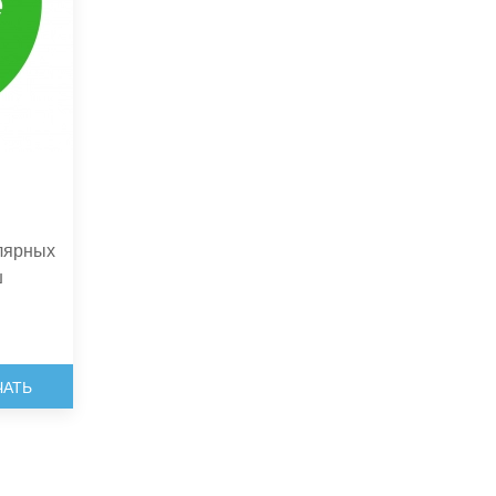
лярных
ш
ЧАТЬ