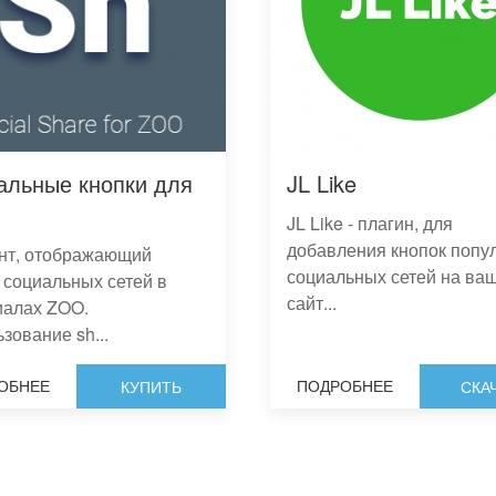
альные кнопки для
JL Like
JL Like - плагин, для
добавления кнопок попу
нт, отображающий
социальных сетей на ва
 социальных сетей в
сайт...
иалах ZOO.
зование sh...
ОБНЕЕ
ПОДРОБНЕЕ
КУПИТЬ
СКА