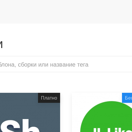
и
Платно
Бе