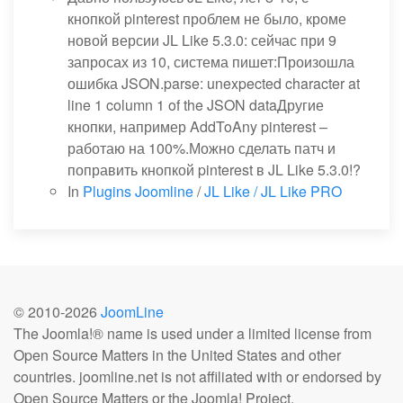
кнопкой pinterest проблем не было, кроме
новой версии JL Like 5.3.0: сейчас при 9
запросах из 10, система пишет:Произошла
ошибка JSON.parse: unexpected character at
line 1 column 1 of the JSON dataДругие
кнопки, например AddToAny pinterest –
работаю на 100%.Можно сделать патч и
поправить кнопкой pinterest в JL Like 5.3.0!?
In
Plugins Joomline
/
JL Like / JL Like PRO
© 2010-
2026
JoomLine
The Joomla!® name is used under a limited license from
Open Source Matters in the United States and other
countries. joomline.net is not affiliated with or endorsed by
Open Source Matters or the Joomla! Project.