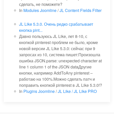
сделать, не поможете?
In
Modules Joomline
/
JL Content Fields Filter
JL Like 5.3.0. Очень редко срабатывает
кнопка pint...
Давно пользуюсь JL Like, лет 8-10, с
кнопкой pinterest проблем не было, кроме
новой версии JL Like 5.3.0: сейчас при 9
запросах из 10, система пишет:Произошла
ошибка JSON.parse: unexpected character at
line 1 column 1 of the JSON dataДругие
кнопки, например AddToAny pinterest –
работаю на 100%.Можно сделать патч и
поправить кнопкой pinterest в JL Like 5.3.0!?
In
Plugins Joomline
/
JL Like / JL Like PRO