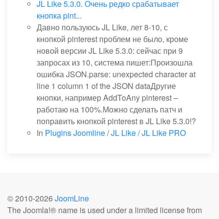
JL Like 5.3.0. Очень редко срабатывает
кнопка pint...
Давно пользуюсь JL Like, лет 8-10, с
кнопкой pinterest проблем не было, кроме
новой версии JL Like 5.3.0: сейчас при 9
запросах из 10, система пишет:Произошла
ошибка JSON.parse: unexpected character at
line 1 column 1 of the JSON dataДругие
кнопки, например AddToAny pinterest –
работаю на 100%.Можно сделать патч и
поправить кнопкой pinterest в JL Like 5.3.0!?
In
Plugins Joomline
/
JL Like / JL Like PRO
© 2010-
2026
JoomLine
The Joomla!® name is used under a limited license from