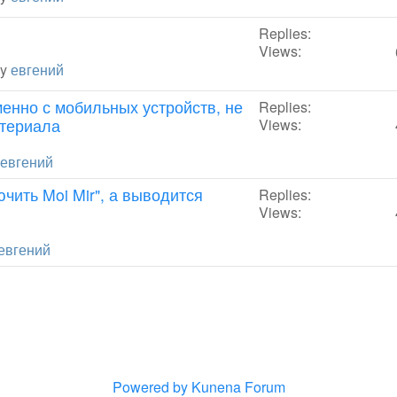
Replies:
Views:
by
евгений
менно с мобильных устройств, не
Replies:
атериала
Views:
евгений
ючить Moi Mir", а выводится
Replies:
Views:
евгений
Powered by
Kunena Forum