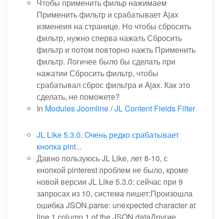
Чтобы применить фильр нажимаем
Применить фильтр и срабатывает Ajax
изменеия на странице. Но чтобы сбросить
фильтр, нужно сперва нажать Сбросить
фильтр и потом повторно нажть Применить
фильтр. Логичее было бы сделать при
нажатии Сбросить фильтр, чтобы
срабатывал сброс фильтра и Ajax. Как это
сделать, не поможете?
In
Modules Joomline
/
JL Content Fields Filter
JL Like 5.3.0. Очень редко срабатывает
кнопка pint...
Давно пользуюсь JL Like, лет 8-10, с
кнопкой pinterest проблем не было, кроме
новой версии JL Like 5.3.0: сейчас при 9
запросах из 10, система пишет:Произошла
ошибка JSON.parse: unexpected character at
line 1 column 1 of the JSON dataДругие